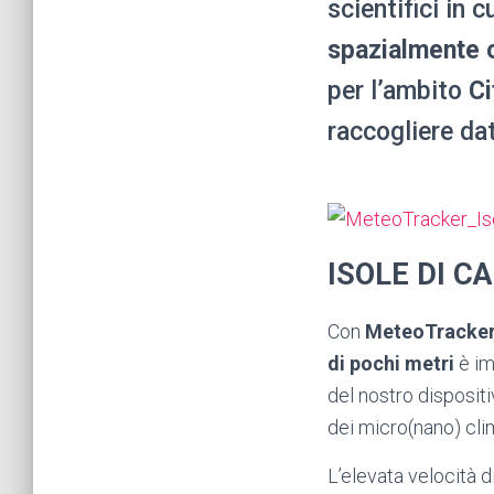
scientifici in 
spazialmente 
per l’ambito
Ci
raccogliere dat
ISOLE DI C
Con
MeteoTracke
di pochi metri
è im
del nostro disposit
dei micro(nano) clim
L’elevata velocità 