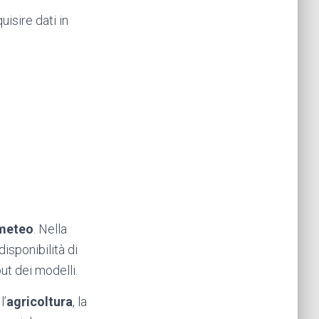
uisire dati in
 meteo
. Nella
sponibilità di
ut dei modelli.
 l’
agricoltura
, la