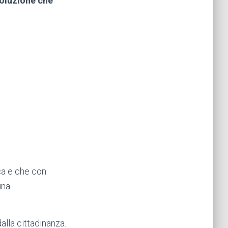
oluzione che
ca e che con
una
alla cittadinanza.