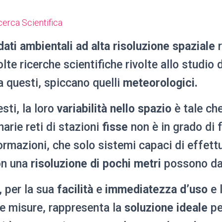
dati ambientali ad alta risoluzione spaziale
r
lte ricerche scientifiche rivolte allo studio d
a questi, spiccano quelli
meteorologici.
esti, la loro
variabilità nello spazio
è tale ch
narie reti di stazioni
fisse
non è in grado di f
ormazioni, che solo sistemi capaci di effett
on una
risoluzione di pochi metri
possono da
, per la sua
facilità
e
immediatezza d’uso
e l
e misure, rappresenta la
soluzione ideale
pe