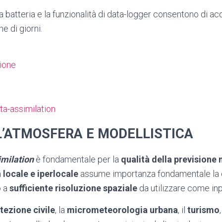
a batteria e la funzionalità di data-logger consentono di acq
e di giorni.
zione
L’ATMOSFERA E MODELLISTICA
imilation
è fondamentale per la
qualità della previsione
a
locale e iperlocale
assume importanza fondamentale la di
o a
sufficiente risoluzione spaziale
da utilizzare come inp
tezione civile
, la
micrometeorologia urbana
, il
turismo
,