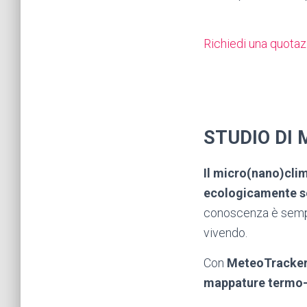
Richiedi una quota
STUDIO DI 
Il micro(nano)cli
ecologicamente se
conoscenza è sempr
vivendo.
Con
MeteoTracke
mappature termo-