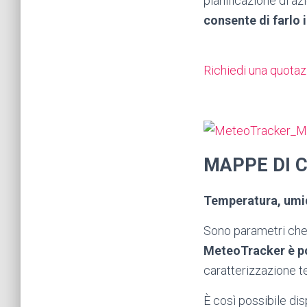
pianificazione di az
consente di farlo 
Richiedi una quota
MAPPE DI 
Temperatura, umidi
Sono parametri che 
MeteoTracker è po
caratterizzazione ter
È così possibile dis