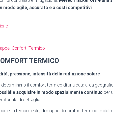
ioni di contrasto e mitigazione.
MeteoTracker offre una s
in modo agile, accurato e a costi competitivi
.
zione
COMFORT TERMICO
tà, pressione, intensità della radiazione solare
.
determinano il comfort termico di una data area geografi
ssibile acquisire in modo spazialmente continuo
per 
ritoriale di dettaglio.
porre, in tempo reale, di mappe di comfort termico fruibili d