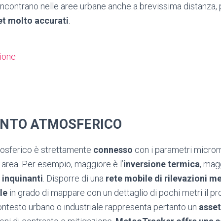
ncontrano nelle aree urbane anche a brevissima distanza,
et molto accurati
.
zione
NTO ATMOSFERICO
osferico è strettamente
connesso
con i parametri micro
a area. Per esempio, maggiore è l’
inversione termica
, mag
 inquinanti
. Disporre di una
rete mobile di rilevazioni m
le
in grado di mappare con un dettaglio di pochi metri il pr
ontesto urbano o industriale rappresenta pertanto un
asset