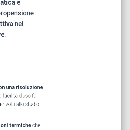
atica e
 propensione
ttiva
nel
ve.
on una risoluzione
a facilità d’uso fa
e
rivolti allo studio
ioni termiche
che