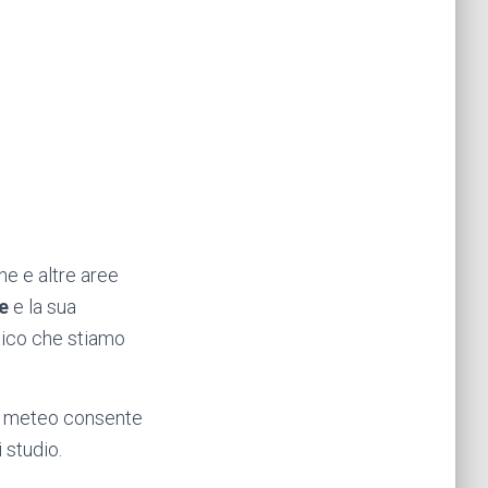
ne e altre aree
he
e la sua
tico che stiamo
ti meteo consente
 studio.