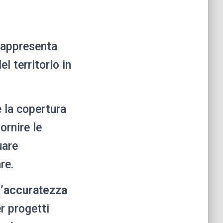
appresenta
el territorio in
e la copertura
ornire le
uare
re.
’
accuratezza
r progetti