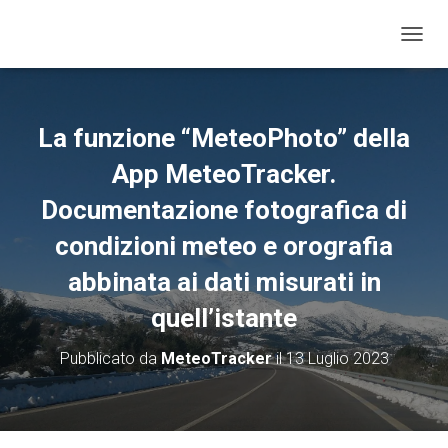
N
A
V
I
G
La funzione “MeteoPhoto” della
A
Z
App MeteoTracker.
I
O
Documentazione fotografica di
N
condizioni meteo e orografia
E
T
abbinata ai dati misurati in
O
G
quell’istante
G
L
E
Pubblicato da
MeteoTracker
il
13 Luglio 2023