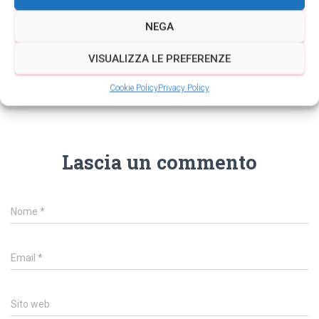
NEGA
VISUALIZZA LE PREFERENZE
Cookie Policy
Privacy Policy
0 commenti
Lascia un commento
Nome
*
Email
*
Sito web