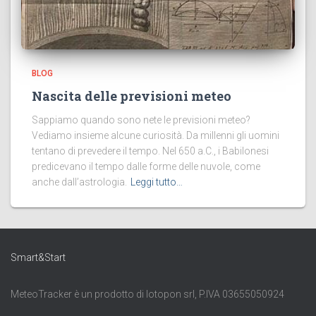
BLOG
Nascita delle previsioni meteo
Sappiamo quando sono nete le previsioni meteo?
Vediamo insieme alcune curiosità. Da millenni gli uomini
tentano di prevedere il tempo. Nel 650 a.C., i Babilonesi
predicevano il tempo dalle forme delle nuvole, come
anche dall’astrologia.
Leggi tutto…
Smart&Start
MeteoTracker è un prodotto di Iotopon srl, P.IVA 03655050924